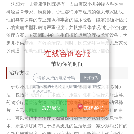
沈阳六一儿童康复医院拥有一支由资深小儿神经内科医生、
神经发育专家、康复师、心理咨询师等组成的强大专家团队。
他们具有深厚的专业知识和丰富的临床经验，能够准确评估患
儿的癫痫类型和病情严重程度，并根据具体情况制定个性化的
治疗方案。专家团队中的医生们擅长运用诊疗技术和设备，为
患儿提供精准、有效的治疗。同时，医院还注重与患儿及家长
的沟通，帮助他们正确认识小儿癫痫，树立治疗信心。
在线咨询客服
节约你的时间
治疗方法
请输入您的手机号，座机加区号，我们将立
针对小儿癫痫的治疗，沈阳六一儿童康复医院采用多种方
即给您回电。
法，包括药物治疗、手术治疗、康复训练和心理行为疗法等。
药物治疗是首选方法，常用的抗癫痫药物包括丙戊酸钠缓释
28
拨打电话
在线咨询
片、左乙拉西坦、拉莫三嗪等。对于药物治疗效果不佳的患
儿，可以考虑手术治疗，如癫痫根治性手术或癫痫姑息性手
术。康复训练则有助于提高患儿的生活质量，减少癫痫发作的
次数和严重程度。心理行为疗法则有助于改善患儿的心理状